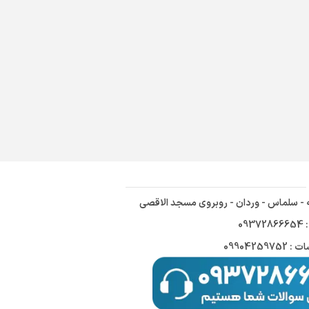
ه - سلماس - وردان - روبروی مسجد الاقصی
09
09904259