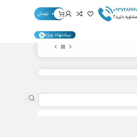
093728666
0
تومان
مشاوره دارید؟
پیشنهاد ویژه