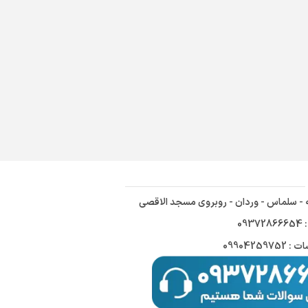
ه - سلماس - وردان - روبروی مسجد الاقصی
09
09904259