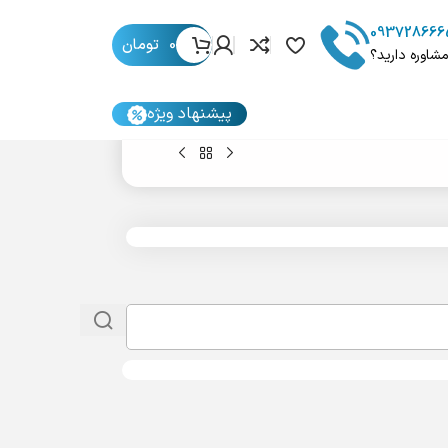
093728666
0
تومان
مشاوره دارید؟
پیشنهاد ویژه