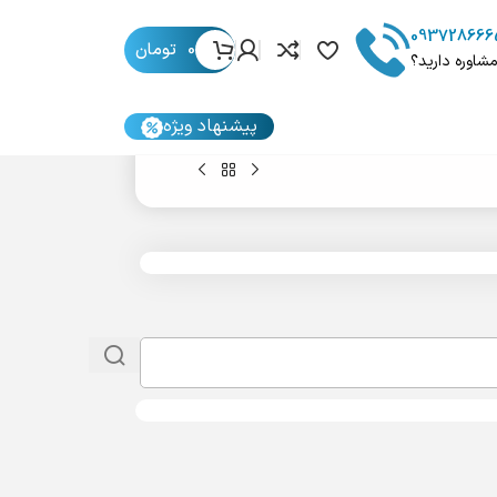
093728666
0
تومان
مشاوره دارید؟
پیشنهاد ویژه