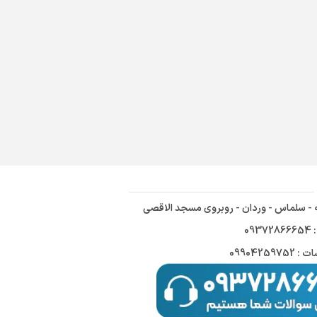
ه - سلماس - وردان - روبروی مسجد الاقصی
09
09904259