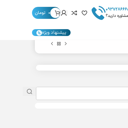
093728666
0
تومان
مشاوره دارید؟
پیشنهاد ویژه