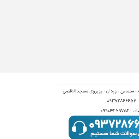
ه - سلماس - وردان - روبروی مسجد الاقصی
09
09904259