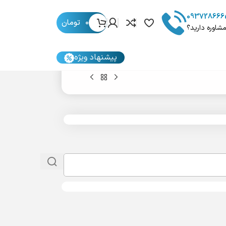
093728666
0
تومان
مشاوره دارید؟
پیشنهاد ویژه