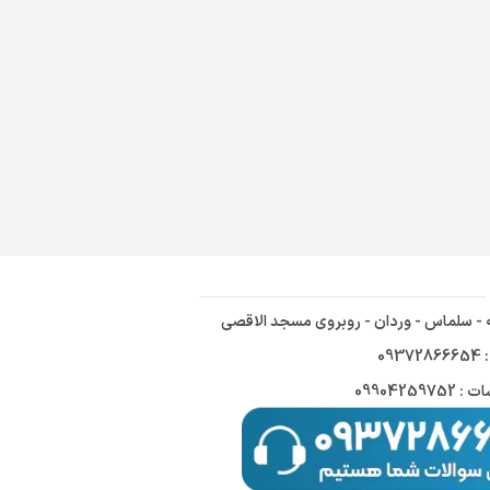
ه - سلماس - وردان - روبروی مسجد الاقصی
09
09904259