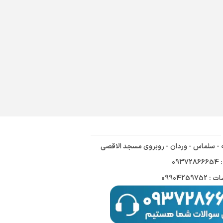
ه - سلماس - وردان - روبروی مسجد الاقصی
09
09904259