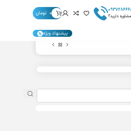
093728666
0
تومان
مشاوره دارید؟
پیشنهاد ویژه