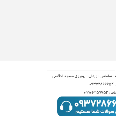
ه - سلماس - وردان - روبروی مسجد الاقصی
09
09904259