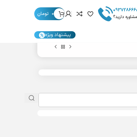
093728666
0
تومان
مشاوره دارید؟
پیشنهاد ویژه