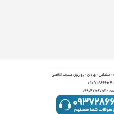
ه - سلماس - وردان - روبروی مسجد الاقصی
09
09904259