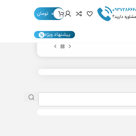
093728666
0
تومان
مشاوره دارید؟
پیشنهاد ویژه