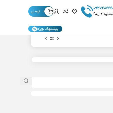
093728666
0
تومان
مشاوره دارید؟
پیشنهاد ویژه