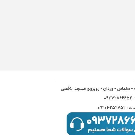
ه - سلماس - وردان - روبروی مسجد الاقصی
09
09904259