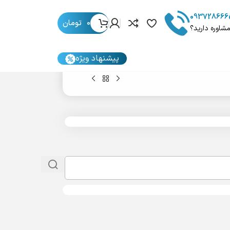
093728666
0
تومان
مشاوره دارید؟
پیشنهاد ویژه