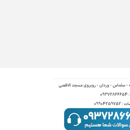
ه - سلماس - وردان - روبروی مسجد الاقصی
09
09904259