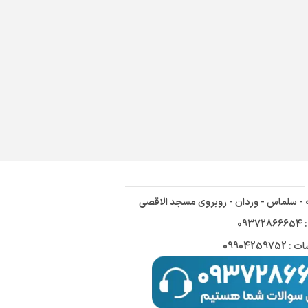
ه - سلماس - وردان - روبروی مسجد الاقصی
09
09904259