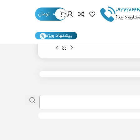
093728666
0
تومان
مشاوره دارید؟
پیشنهاد ویژه