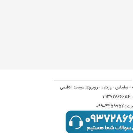
ه - سلماس - وردان - روبروی مسجد الاقصی
09
09904259