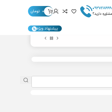
093728666
0
تومان
مشاوره دارید؟
پیشنهاد ویژه