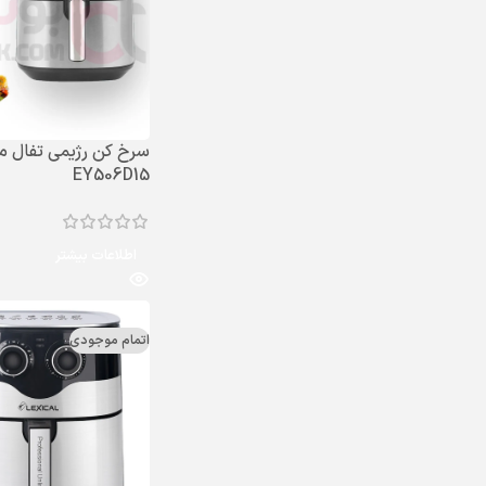
سرخ کن رژیمی تفال م
EY506D15
اطلاعات بیشتر
اتمام موجودی