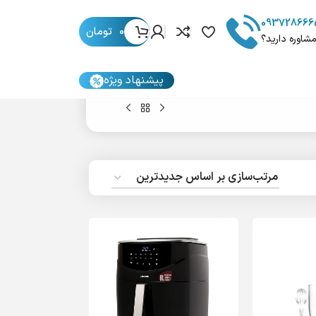
093728666
0
تومان
مشاوره دارید؟
پیشنهاد ویژه