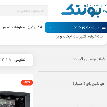
عبور به ناوبری
رفتن به محتوای اصلی
دسته بندی کالاها
بلاگ
پیگیری سفارشات
تماس با
خانه
/
لوازم آشپرخانه
/
پخت و پز
فیلتر براساس قیمت:
نمایش
9
12
-14%
میانگین رای (امتیاز)