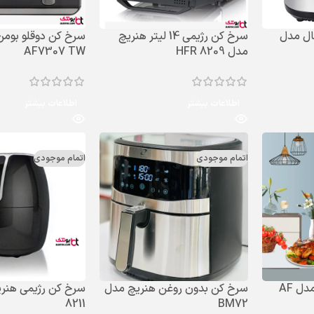
ال مدل
سرخ کن رژیمی 14 لیتر هنریچ
سرخ کن دوقلو بوم
مدل HFR 8209
AF7307 TW
اطلاعات بیشتر
اطلاعات بیشتر
اتمام موجودی
اتمام موجودی
سرخ کن رژیمی بومن مدل AF
سرخ کن بدون روغن هنریچ مدل
8211
BM72