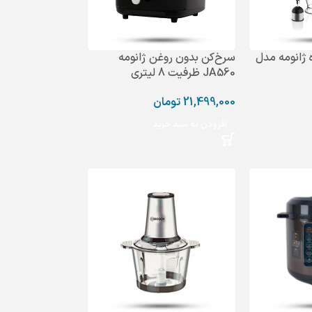
ژانومه مدل
سرخ‌کن بدون روغن ژانومه
JA560 ظرفیت 8 لیتری
21,499,000
تومان
افزودن به سبد خرید