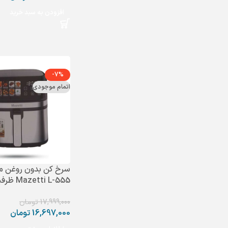
افزودن به سبد خرید
-7%
اتمام موجودی
سرخ کن بدون روغن ما
Mazetti L-555 ظرفیت 9 لیتر
17,999,000
تومان
16,697,000
تومان