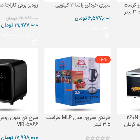
ر کرست
سبزی خردکن راشا 3 کیلویی
زودپز برقی کاراجا مدل 02
6,577,000
تومان
22,899,000
تومان
19,977,000
تومان
افزودن به سبد خرید
افزودن به سبد خرید
-10%
آون توستر کاراجا مدل 260N
خردکن هبرون مدل MLP ظرفیت
سرخ کن بدون روغن
۳.۵ لیتر
VIR-5866
17,998,000
تومان