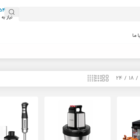
54
نیاز به 
 ما
24
18