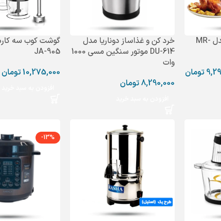
آون توستر ریسمون مدل MR-
خرد کن و غذاساز دوناریا مدل
گوشت کوب سه کاره 
DU-614 موتور سنگین مسی 1000
JA-905
وات
9,29
تومان
10,275,000
تومان
8,290,000
تومان
افزودن به سبد خرید
افزودن به سبد خرید
-13%