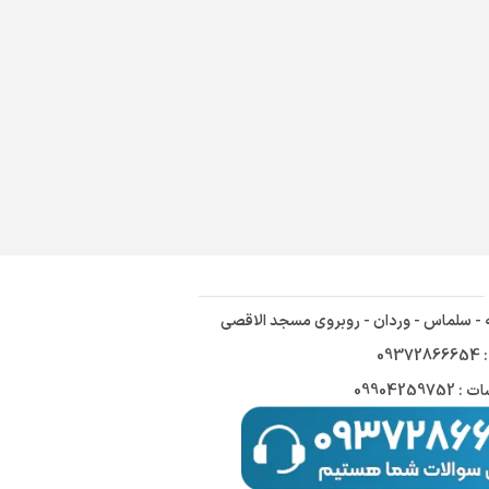
ه - سلماس - وردان - روبروی مسجد الاقصی
09
09904259