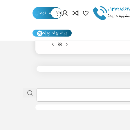
093728666
0
تومان
مشاوره دارید؟
پیشنهاد ویژه