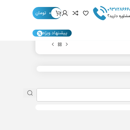
093728666
0
تومان
مشاوره دارید؟
پیشنهاد ویژه