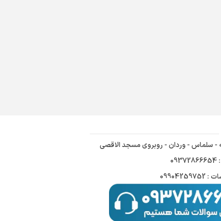
ه - سلماس - وردان - روبروی مسجد الاقصی
09
09904259