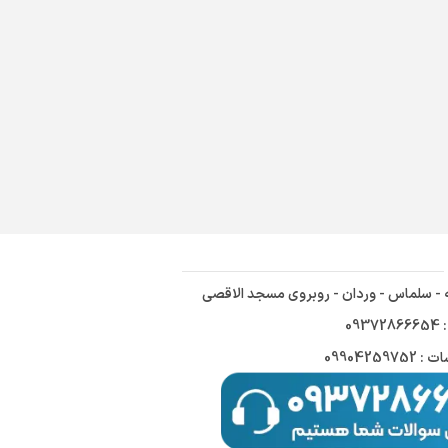
ه - سلماس - وردان - روبروی مسجد الاقصی
09
09904259