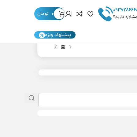
093728666
0
تومان
مشاوره دارید؟
پیشنهاد ویژه