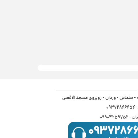
ه - سلماس - وردان - روبروی مسجد الاقصی
09
09904259