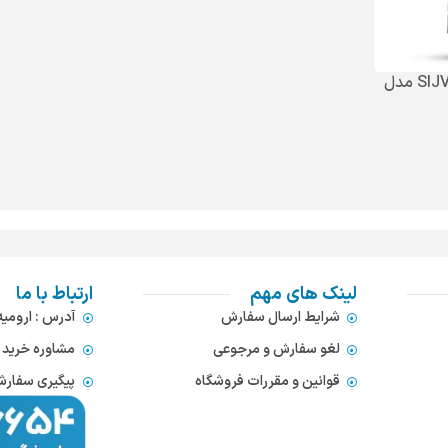
چای ساز سیجوال SIJVAL مدل
لینک های مهم
ارتباط با ما
شرایط ارسال سفارش
آدرس : ارومی
لغو سفارش و مرجوعی
مشاوره خرید : 372866654
قوانین و مقررات فروشگاه
پیگیری سفارشات : 752