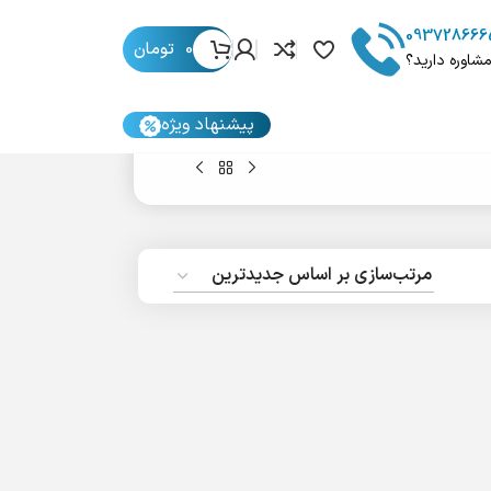
093728666
0
تومان
مشاوره دارید؟
پیشنهاد ویژه