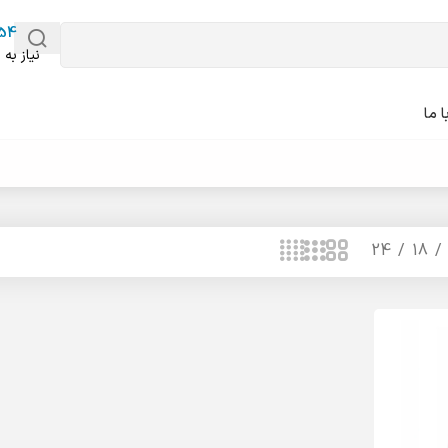
54
نیاز به 
 ما
24
18