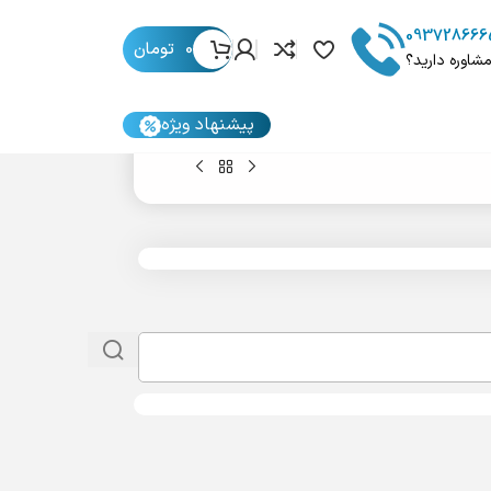
093728666
0
تومان
مشاوره دارید؟
پیشنهاد ویژه