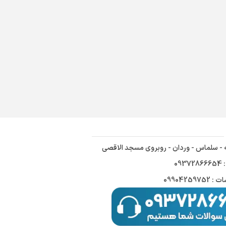
ه - سلماس - وردان - روبروی مسجد الاقصی
09
09904259