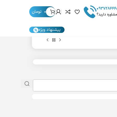
093728666
0
تومان
مشاوره دارید؟
پیشنهاد ویژه