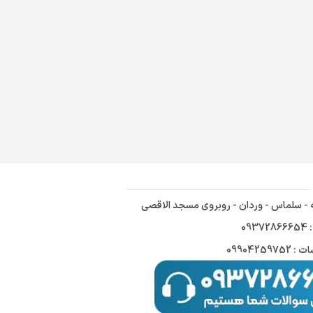
ه - سلماس - وردان - روبروی مسجد الاقصی
09
09904259