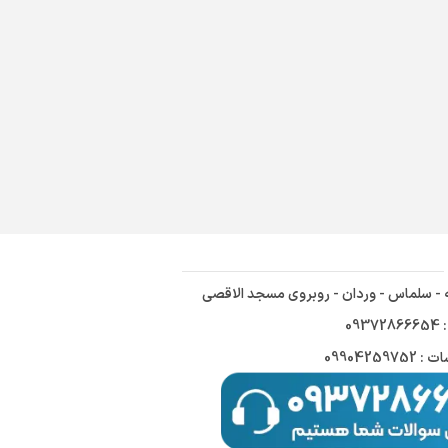
ه - سلماس - وردان - روبروی مسجد الاقصی
09
09904259