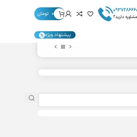
093728666
0
تومان
مشاوره دارید؟
پیشنهاد ویژه