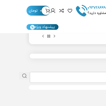
093728666
0
تومان
مشاوره دارید؟
پیشنهاد ویژه