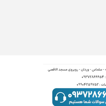
ه - سلماس - وردان - روبروی مسجد الاقصی
09
09904259