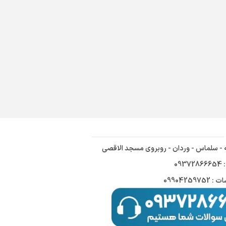
ه - سلماس - وردان - روبروی مسجد الاقصی
09
09904259