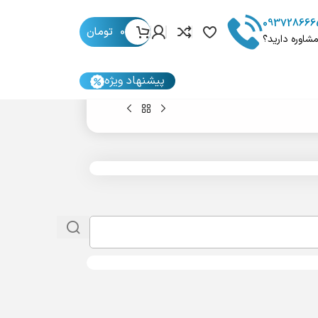
093728666
0
تومان
مشاوره دارید؟
پیشنهاد ویژه