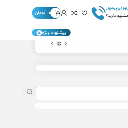
093728666
0
تومان
مشاوره دارید؟
پیشنهاد ویژه