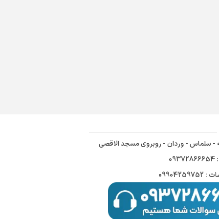
ه - سلماس - وردان - روبروی مسجد الاقصی
09
09904259