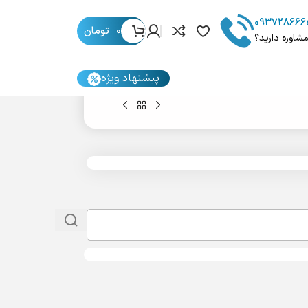
093728666
0
تومان
مشاوره دارید؟
پیشنهاد ویژه