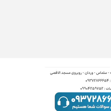
ه - سلماس - وردان - روبروی مسجد الاقصی
09
09904259