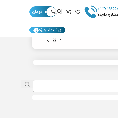
093728666
0
تومان
مشاوره دارید؟
پیشنهاد ویژه