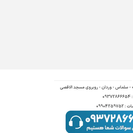
ه - سلماس - وردان - روبروی مسجد الاقصی
09
09904259