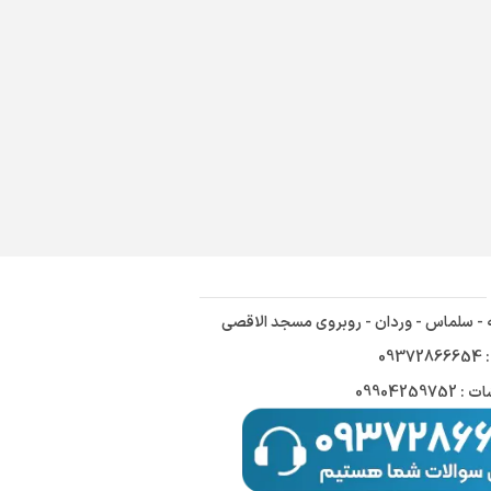
ه - سلماس - وردان - روبروی مسجد الاقصی
09
09904259