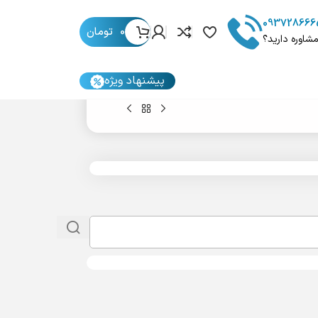
093728666
0
تومان
مشاوره دارید؟
پیشنهاد ویژه