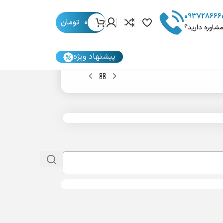
093728666
0
تومان
مشاوره دارید؟
پیشنهاد ویژه