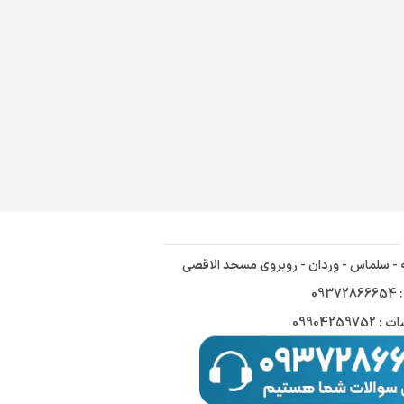
ه - سلماس - وردان - روبروی مسجد الاقصی
09
09904259