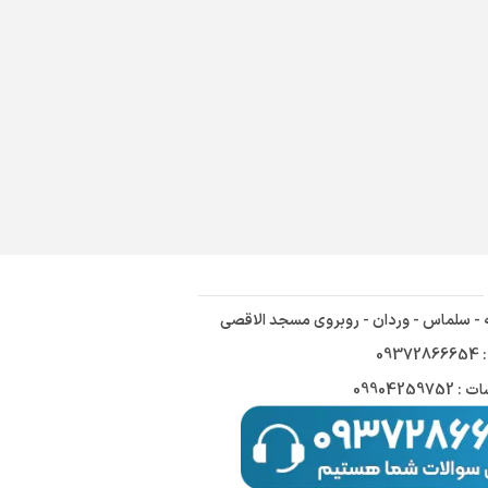
ه - سلماس - وردان - روبروی مسجد الاقصی
09
09904259