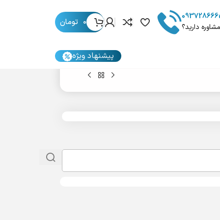
093728666
0
تومان
مشاوره دارید؟
پیشنهاد ویژه