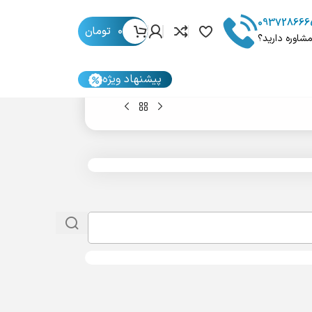
093728666
0
تومان
مشاوره دارید؟
پیشنهاد ویژه