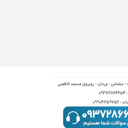
ه - سلماس - وردان - روبروی مسجد الاقصی
09
09904259