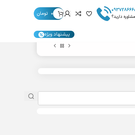
093728666
0
تومان
مشاوره دارید؟
پیشنهاد ویژه