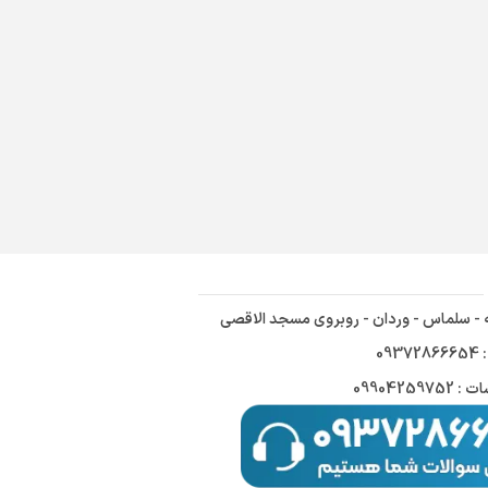
ه - سلماس - وردان - روبروی مسجد الاقصی
09
09904259