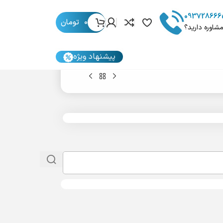
093728666
0
تومان
مشاوره دارید؟
پیشنهاد ویژه