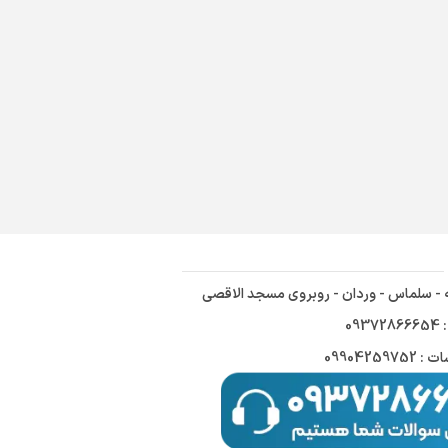
ه - سلماس - وردان - روبروی مسجد الاقصی
09
09904259