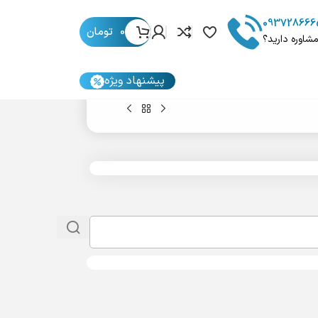
093728666
0
تومان
مشاوره دارید؟
پیشنهاد ویژه