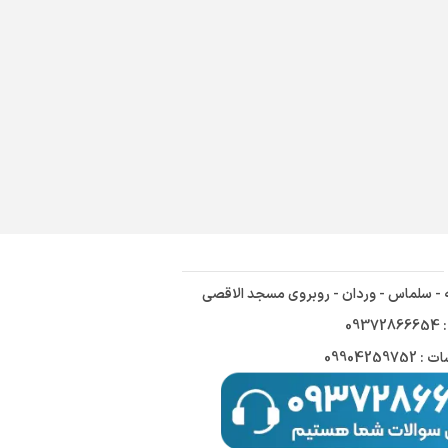
ه - سلماس - وردان - روبروی مسجد الاقصی
09
09904259