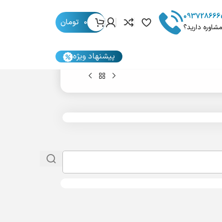
093728666
0
تومان
مشاوره دارید؟
پیشنهاد ویژه