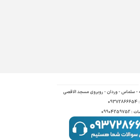
ه - سلماس - وردان - روبروی مسجد الاقصی
09
09904259