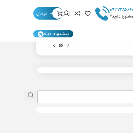
093728666
0
تومان
مشاوره دارید؟
پیشنهاد ویژه