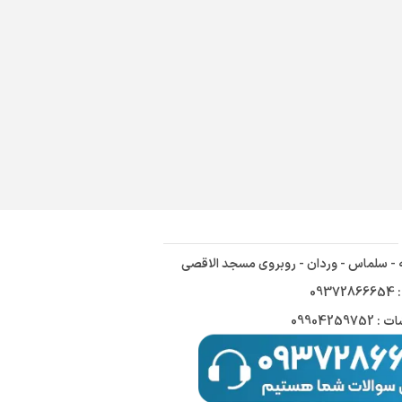
ه - سلماس - وردان - روبروی مسجد الاقصی
09
09904259