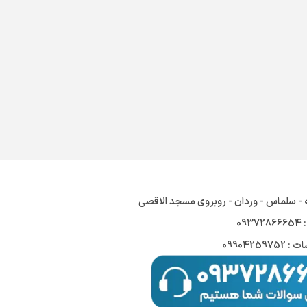
ه - سلماس - وردان - روبروی مسجد الاقصی
09
09904259