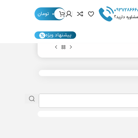
093728666
0
تومان
مشاوره دارید؟
پیشنهاد ویژه