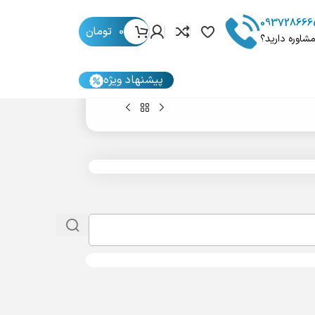
093728666
0
تومان
مشاوره دارید؟
پیشنهاد ویژه