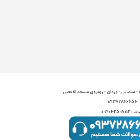
ه - سلماس - وردان - روبروی مسجد الاقصی
09
09904259