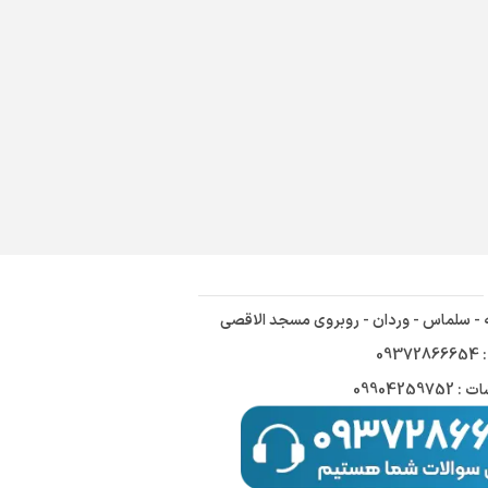
ه - سلماس - وردان - روبروی مسجد الاقصی
09
09904259