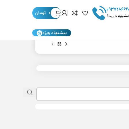
093728666
0
تومان
مشاوره دارید؟
پیشنهاد ویژه