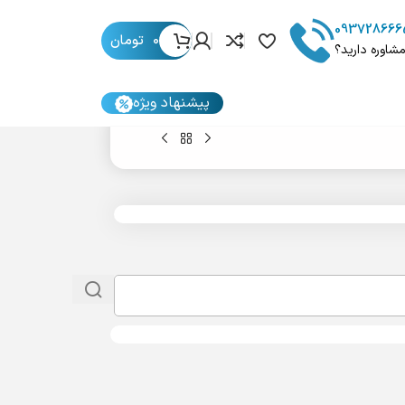
093728666
0
تومان
مشاوره دارید؟
پیشنهاد ویژه