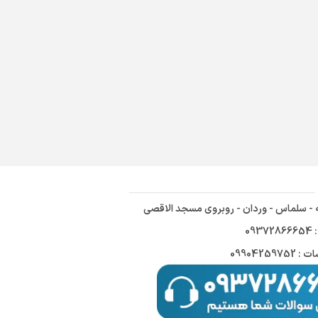
ه - سلماس - وردان - روبروی مسجد الاقصی
09
09904259