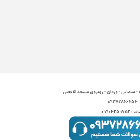
ه - سلماس - وردان - روبروی مسجد الاقصی
09
09904259