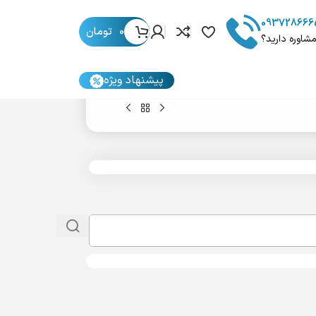
093728666
0
تومان
مشاوره دارید؟
پیشنهاد ویژه