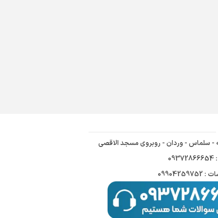
ه - سلماس - وردان - روبروی مسجد الاقصی
09
09904259