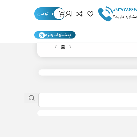
093728666
0
تومان
مشاوره دارید؟
پیشنهاد ویژه