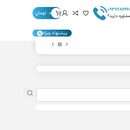
093728666
0
تومان
مشاوره دارید؟
پیشنهاد ویژه