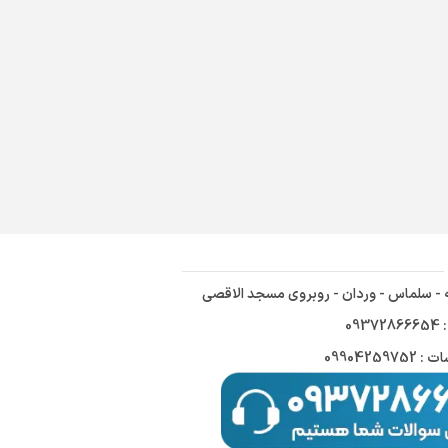
ه - سلماس - وردان - روبروی مسجد الاقصی
09
09904259