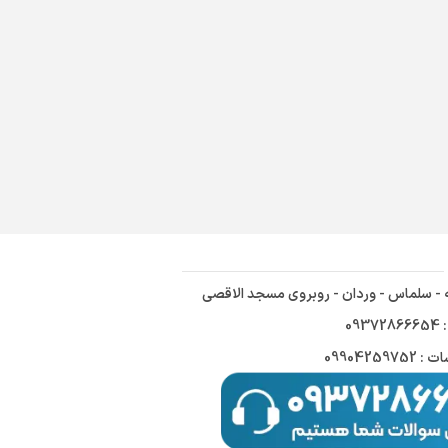
ه - سلماس - وردان - روبروی مسجد الاقصی
09
09904259