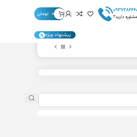
093728666
0
تومان
مشاوره دارید؟
پیشنهاد ویژه