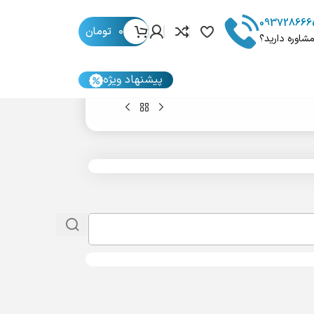
093728666
0
تومان
مشاوره دارید؟
پیشنهاد ویژه