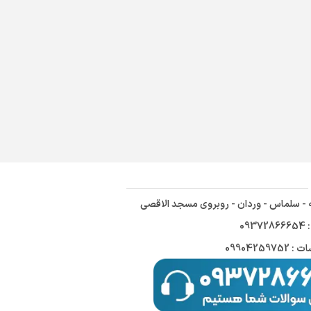
ه - سلماس - وردان - روبروی مسجد الاقصی
09
09904259