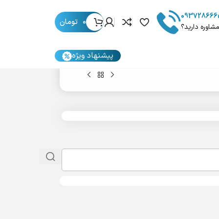
093728666
0
تومان
مشاوره دارید؟
پیشنهاد ویژه