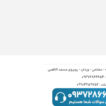
ه - سلماس - وردان - روبروی مسجد الاقصی
09
09904259