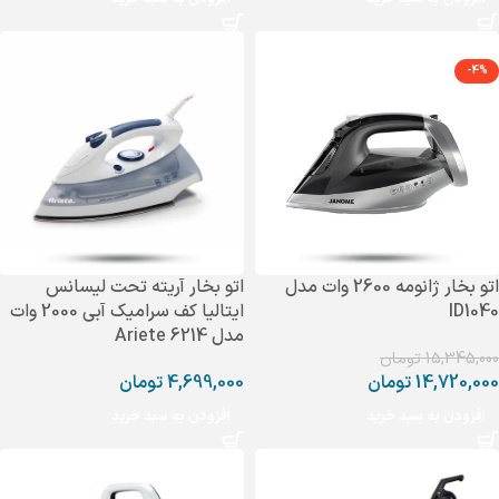
-4%
اتو بخار ژانومه 2600 وات مدل
اتو بخار آریته تحت لیسانس
ID1040
ایتالیا کف سرامیک آبی 2000 وات
مدل 6214 Ariete
15,345,000
تومان
14,720,000
تومان
4,699,000
تومان
افزودن به سبد خرید
افزودن به سبد خرید