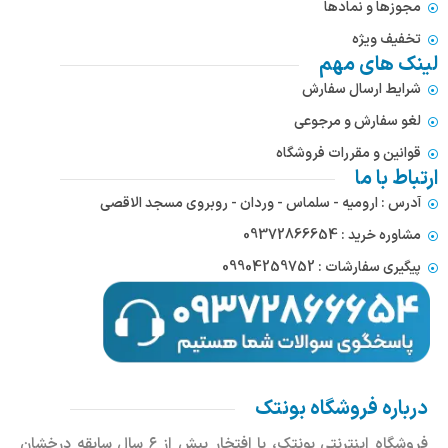
مجوزها و نمادها
تخفیف ویژه
لینک های مهم
شرایط ارسال سفارش
لغو سفارش و مرجوعی
قوانین و مقررات فروشگاه
ارتباط با ما
آدرس : ارومیه - سلماس - وردان - روبروی مسجد الاقصی
مشاوره خرید : 09372866654
پیگیری سفارشات : 09904259752
درباره فروشگاه بونتک
فروشگاه اینترنتی بونتک، با افتخار بیش از ۶ سال سابقه درخشان