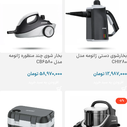
بخارشوی دستی ژانومه مدل
بخار شوی چند منظوره ژانومه
CH1280
مدل CB6580
12,987,000
تومان
58,970,000
تومان
افزودن به سبد خرید
افزودن به سبد خرید
-5%