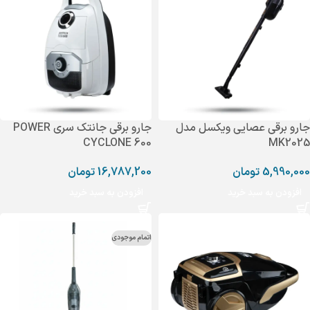
جارو برقی عصایی ویکسل مدل
جارو برقی جانتک سری POWER
CYCLONE 600
MK2025
5,990,000
تومان
16,787,200
تومان
افزودن به سبد خرید
افزودن به سبد خرید
اتمام موجودی