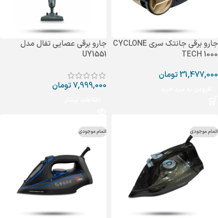
جارو برقی جانتک سری CYCLONE
جارو برقی عصایی تفال مدل
UY1551
TECH 1000
31,477,000
تومان
7,999,000
تومان
افزودن به سبد خرید
اطلاعات بیشتر
اتمام موجودی
اتمام موجودی