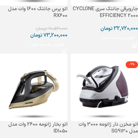
جاروبرقی جانتک سری CYCLONE
اتو پرس جانتک 1600 وات مدل
RX600
EFFICIENCY 2000
32,720,000
تومان
80,520,000
تومان
73,200,000
تومان
افزودن به سبد خرید
افزودن به سبد خرید
-9%
اتو مخزن دار ژانومه 3000 وات
اتو بخار ژانومه 2600 وات مدل
مدل SG9130
ID1050