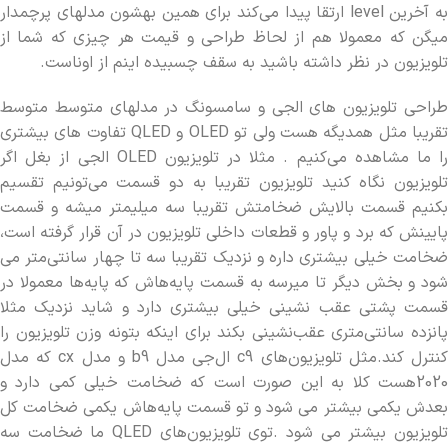
به آخرین level ارتقا پیدا می‌کند برای همین بهشون مدلهای پرچمدار
میگن که معمولا هم از لحاظ طراحی و قیمت هر چیزی که شما از
تلویزیون در نظر داشته باشید به سقف چسبیده اینم از اوناست.
طراحی تلویزیون های الجی و سامسونگ در مدلهای متوسط متوسط
تقریبا مثل همدیگه هست ولی تو OLED و QLED تفاوت های بیشتری
را ما مشاهده می‌کنیم . مثلا در تلویزیون OLED الجی از بغل اگر
تلویزیون نگاه کنید تلویزیون تقریبا به دو قسمت می‌تونیم تقسیم
بکنیم قسمت بالایش ضخامتش تقریبا سه میلیمتر میشه و قسمت
پایینش که برد و پاور و قطعات داخلی تلویزیون در آن قرار گرفته است،
ضخامت خیلی بیشتری داره و نزدیک تقریبا سه تا چهار سانتی‌متر می
شود و بخش دیگر تا میرسه به قسمت پایه‌هاش که پایه‌ها معمولا در
قسمت پشتی عقب نشینی خیلی بیشتری دارد و شاید نزدیک مثلا
پانزده سانتی‌متری عقب‌نشینی بکند برای اینکه بتونه وزن تلویزیون را
کنترل کند.مثل تلویزیون‌های c9 ال‌جی مدل b9 و مدل cx که مدل
2020هست کلا به این صورت است که ضخامت خیلی کمی دارد و
بعدش یکمی بیشتر می شود و تو قسمت پایه‌هاش یکمی ضخامت کل
تلویزیون بیشتر می شود .توی تلویزیون‌های QLED ما ضخامت سه