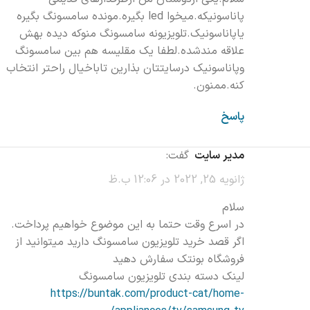
پاناسونیکه.میخوا led بگیره.مونده سامسونگ بگیره
یاپاناسونیک.تلویزیونه سامسونگ منوکه دیده بهش
علاقه مندشده.لطفا یک مقلیسه هم بین سامسونگ
وپاناسونیک درسایتتان بذارین تاباخیال راحتر انتخاب
کنه.ممنون.
پاسخ
مدیر سایت
گفت:
ژانویه 25, 2022 در 12:06 ب.ظ
سلام
در اسرع وقت حتما به این موضوع خواهیم پرداخت.
اگر قصد خرید تلویزیون سامسونگ دارید میتوانید از
فروشگاه بونتک سفارش دهید
لینک دسته بندی تلویزیون سامسونگ
https://buntak.com/product-cat/home-