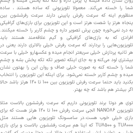
روان نشان داده میشه یا پرش داره و تکه تکه پخش میشه و چشم
شما را خسته می‌کند. معمولا تلویزیونی که ساده هستند ، ساده
منظورم اینه که سرعت رفرش پایینی دارند سرعت رفرششون بین
پنجاه هرتز یا شصت هرتز است و این تلویزیون برای بازی‌های گرافیکی
به درد نمی‌خوره چون پرش تصویر داره و چشم کاربر را خسته میکنند.
افرادی که به بازی‌های گرافیکی و گیم علاقه‌مند هستند باید
تلویزیون‌هایی را بردارند که سرعت رفرش خیلی بالاتری دارند یعنی در
هر ثانیه پردازش خیلی سریعتر انجام میده و عکسهارو خیلی با سرعت
بیشتری لود می‌کنه و به جای اینکه تصویر تکه تکه پخش بشه و چشم
شما را خسته کنه به صورت خیلی صاف و روان این را بهتون نشان
میده و چشم کاربر خسته نمی‌شود. برای اینکه این تلویزیون را انتخاب
بکنید باید حتما سرعت رفرش تلویزیون بین 100 تا 120 هرتز باشد حالا
اگر بیشتر هم باشد که چه بهتر.
توی هر دوتا برند تلویزیونی داریم که سرعت رفرششون بالاست مثلا
تلویزیون NANO86 الجی سرعت رفرش 100 تا 120 هرتز هست که برای
بازی خیلی خوب هست.در سامسونگ تلویزیون هایی هستند مثل
TU8000 و TU8500 که اینا هم سرعت رفششون بالاست و برای بازی
خیلی می‌توانید ازش استفاده کنید.حالا این دوتا مدیری که گفتیم