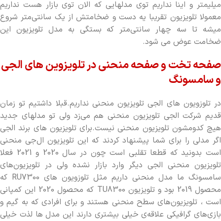
میلیمتر و اینا نداریم توی مدلهایی که الان توی بازار هست نداریم
معمولا تلویزیون تقریبا یه دست و ضخامتش از یک سانتی‌متر شروع
میشه تا سه چهار سانتی‌متر که بستگی به مدل تلویزیون این
ضخامت عوض می شود.
صفحه ‌تخت و صفحه منحنی در تلویزوین های الجی
و سامسونگ
در تلوزویون های الجی تلویزیون منحنی نداریم.قبلا داشتیم تو زمان
قدیم شرکت الجی تلویزیون منحنی هم می‌زد ولی تو مدلهای جدید
هیچ کدومشون تلویزیون منحنی نیست.برای تلویزیون های برند الجی
اگر مدلی را برای شما پیشنهاد کردند که این تلویزیون ال‌جی منحنی
است بدونید که قطعا تقلبی است چون در سال 2020 و 2021 فعلا
تلویزیون منحنی الجی دیگر وارد بازار نشده ولی در تلویزیون‌های
سامسونگ ما مدل منحنی داریم مثل تلوزویون های RU7300 که
محصول 2019 بود و تلویزیون TU8300 که محصول 2020 این کمپانی
است ، تلویزیون‌های سطح منحنی هستند و برای افرادی که به گیم و
بازی‌های گرافیکی علاقه‌ی خیلی بیشتری دارند این مدل ها لذت خیلی