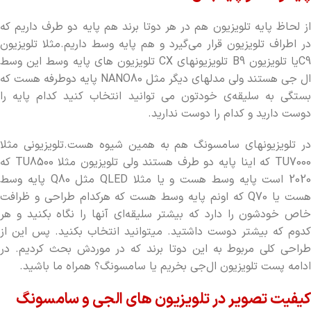
از لحاظ پایه تلویزیون هم در هر دوتا برند هم پایه دو طرف داریم که
در اطراف تلویزیون قرار می‌گیرد و هم پایه وسط داریم.مثلا تلویزیون
C9یا تلویزیون B9 تلویزیونهای CX تلویزیون های پایه وسط این وسط
ال جی هستند ولی مدلهای دیگر مثل NANO80 پایه دوطرفه هست که
بستگی به سلیقه‌ی خودتون می توانید انتخاب کنید کدام پایه را
دوست دارید و کدام را دوست ندارید.
در تلویزیونهای سامسونگ هم به همین شیوه هست.تلویزیونی مثلا
TU7000 که اینا پایه دو طرف هستند ولی تلویزیون مثلا TU8500 که
2020 است پایه وسط هست و یا مثلا QLED مثل Q80 پایه وسط
هست یا Q70 که اونم پایه وسط هست که هرکدام طراحی و ظرافت
خاص خودشون را دارد که بیشتر سلیقه‌ای آنها را نگاه بکنید و هر
کدوم که بیشتر دوست داشتید. میتوانید انتخاب بکنید. پس این از
طراحی کلی مربوط به این دوتا برند که در موردش بحث کردیم. در
ادامه پست تلویزیون ال‌جی بخریم یا سامسونگ؟ همراه ما باشید.
کیفیت تصویر در تلویزیون های الجی و سامسونگ