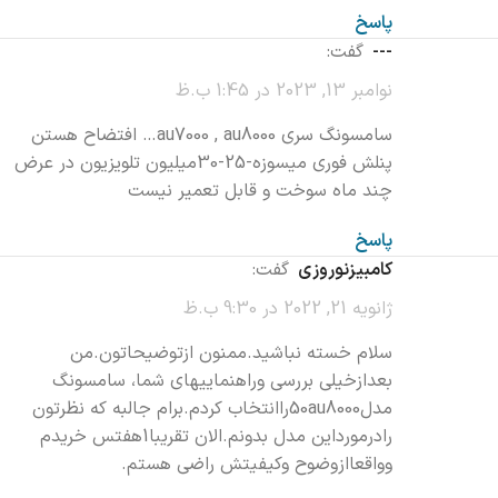
پاسخ
---
گفت:
نوامبر 13, 2023 در 1:45 ب.ظ
سامسونگ سری au7000 , au8000… افتضاح هستن
پنلش فوری میسوزه-25-30میلیون تلویزیون در عرض
چند ماه سوخت و قابل تعمیر نیست
پاسخ
کامبیزنوروزی
گفت:
ژانویه 21, 2022 در 9:30 ب.ظ
سلام خسته نباشید.ممنون ازتوضیحاتون.من
بعدازخیلی بررسی وراهنماییهای شما، سامسونگ
مدل50au8000راانتخاب کردم.برام جالبه که نظرتون
رادرمورداین مدل بدونم.الان تقریبا1هفتس خریدم
وواقعاازوضوح وکیفیتش راضی هستم.