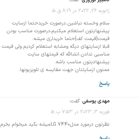
کامبیز نوروزی
گفت:
ژانویه 26, 2022 در 8:19 ق.ظ
سلام وخسته نباشین.درصورت خریدحتما ازسایت
پیشنهایتون استعلام میکنیم،درصورت مناسب بودن
قیمت{قیمت کف}حتما خریداری میشه.
قبلا ازسایتهای دیگه ومشابه استعلام کردیم ولی قیمت
مناسبی ندادن.انشالله که قیمتهای سایت
پیشنهادیتون مناسب باشه.
ممنون ازسایتتان جهت مقایسه ی تلویزیونها.
پاسخ
مهدی یوسفی
گفت:
فوریه 3, 2023 در 7:53 ب.ظ
نظرتون درمورد مدلLG 7440میشه بگید میخوام بخرم
پاسخ