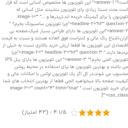
است؟” answer-1=” این تلویزیون ها مخصوص کسانی است که قرار
است مدت نسبتا زیادی پای تلویزیون بنشینند مثل کسانی که
تلویزیون را برای گیمینگ خریده اند،تریدرها و …” image-1=””
headline-2=”h3″ question-2=”چرا تلویزیون سامسونگ بخرم؟ ”
answer-2=”این تلویزیون ها دارای طراحی بسیار شیک،صفحه بی
کران،اشباع رنگ عالی و کنتراست فوق العاده هستند و نسبت به قیمت
اقتصادی این تلویزیون ها قطعا ارزش خرید بالاتری نسبت به خیلی از
برندها دارند.” image-2=”” headline-3=”h3″ question-3=”چرا
تلویزیون الجی بخرم؟” answer-3=” این تلویزیون ها دارای پنل IPS
می باشند و بهترین تلویزیون ها برای استفاده در محیط روشن
محسوب می شوند،در کل اگر یک تلویزیون لوکس با امکانات عالی و
کیفیت صفحه بالا میخواهید الجی قطعا از بهترین انتخاب های شما
برای خرید تلویزیون است.” image-3=”” count=”4″ html=”true”
css_class=””]
4.1/5 - (43 امتیاز)