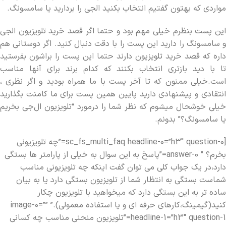
مواردی که بهتون گفتیم انتخاب بکنید الجی را بردارید یا سامسونگ.
این پست بنظرم خیلی مهم بود و حتما اگر قصد خرید تلویزیون الجی
و سامسونگ را دارید این پست را با دقت دنبال کنید. اگر دوستانی هم
داره که قصد خرید تلویزیون دارند حتما این پست را براشون بفرستید
تا با دید بازتری انتخاب بکنند که کدام برند برای آنها مناسب
است.خیلی ممنون که تا آخر پست با ما همراه بودید و اگر نظری ،
انتقادی و پیشنهادی دارید پایین همین پست برای ما کامنت بگذارید
خیلی خوشحال میشوم که نظر شما را درمورد “تلویزیون ال‌جی بخریم
یا سامسونگ؟” بدونم.
[sc_fs_multi_faq headline-0=”h3″ question-0=”چه تلویزیونی
بخرم؟ ” answer-0=”پاسخ به این سوال به خیلی از پارامتر ها بستگی
دارد،در یک جواب کلی می توان گفت اینکه چه تلویزیونی مناسب
شماست بستگی به انتظار شما از تلویزیون بستگی دارد یا به بیان
ساده تر به این بستگی دارد که میخواهید با تلویزیون چکار
کنید(گیمینگ،کارهای حرفه ای و یا استفاده معمولی).” image-0=””
headline-1=”h3″ question-1=”تلویزیون منحنی مناسب چه کسانی