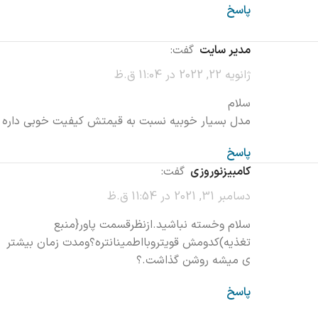
پاسخ
مدیر سایت
گفت:
ژانویه 22, 2022 در 11:04 ق.ظ
سلام
مدل بسیار خوبیه نسبت به قیمتش کیفیت خوبی داره
پاسخ
کامبیزنوروزی
گفت:
دسامبر 31, 2021 در 11:54 ق.ظ
سلام وخسته نباشید.ازنظرقسمت پاور{منبع
تغذیه)کدومش قویتروبااطمینانتره؟ومدت زمان بیشتر
ی میشه روشن گذاشت.؟
پاسخ