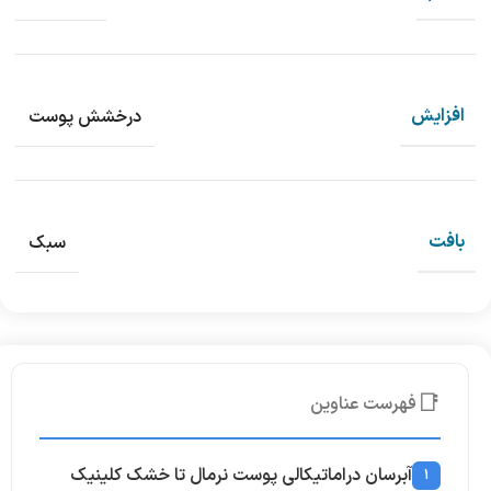
افزایش
درخشش پوست
بافت
سبک
📑
فهرست عناوین
آبرسان دراماتیکالی پوست نرمال تا خشک کلینیک
1