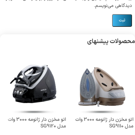
دیدگاهی می‌نویسم.
محصولات پیشنهای
اتو مخزن دار ژانومه 3000 وات
اتو مخزن دار ژانومه 3000 وات
مدل SG9110
مدل SG9120