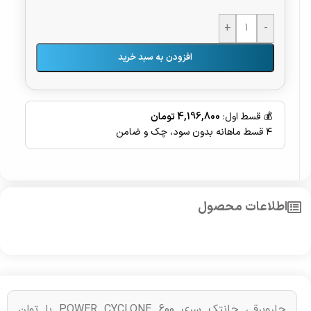
+
-
افزودن به سبد خرید
💰 قسط اول:
4,196,800 تومان
۴ قسط ماهانه بدون سود، چک و ضامن
اطلاعات محصول
جاروبرقی جانتک سری POWER CYCLONE 600 با توان