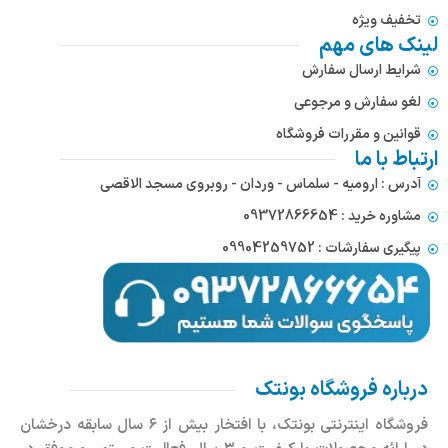
تخفیف ویژه
لینک های مهم
شرایط ارسال سفارش
لغو سفارش و مرجوعی
قوانین و مقررات فروشگاه
ارتباط با ما
آدرس : ارومیه - سلماس - وردان - روبروی مسجد الاقصی
مشاوره خرید : 09372866654
پیگیری سفارشات : 09904259752
درباره فروشگاه بونتک
فروشگاه اینترنتی بونتک، با افتخار بیش از ۶ سال سابقه درخشان