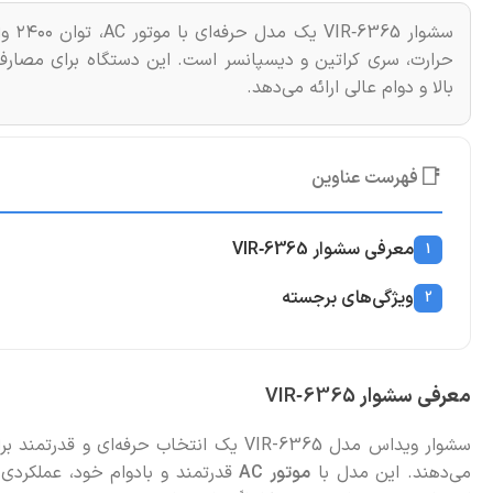
سشوا
حرارت، سری‌ کراتین و دیسپانسر است. این دستگاه برای مصا
بالا و دوام عالی ارائه می‌دهد.
📑
فهرست عناوین
معرفی سشوار VIR‑6365
1
ویژگی‌های برجسته
2
معرفی سشوار
VIR‑6365
سشوار ویداس مدل VIR-6365 یک انتخاب حرفه
می‌دهند. این مدل با
موتور AC
قدرتمند و بادوام خود، عملکردی 