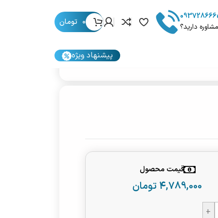
093728666
0
تومان
مشاوره دارید؟
پیشنهاد ویژه
قیمت محصول
4,789,000
تومان
+