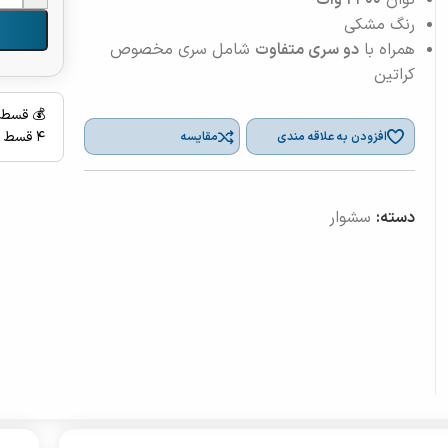
توان
۲۴۰۰ وات
رنگ مشکی
همراه با
دو سری متفاوت
شامل سری مخصوص
کراتین
💰 قسط 
۴ قسط ماهانه بدون سود، چک و ضامن
افزودن به علاقه مندی
مقایسه
دسته:
سشوار