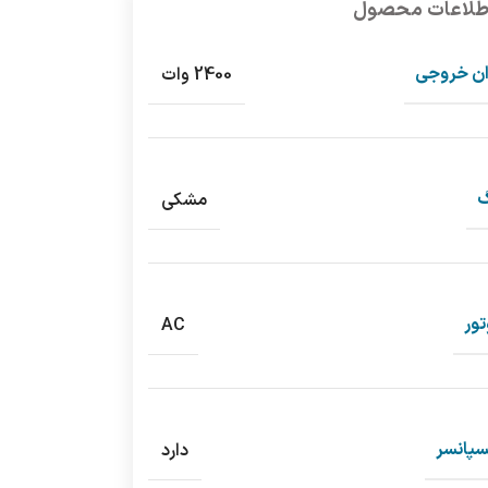
طلاعات محصول
ان خروجی
2400 وات
گ
مشکی
ور
AC
سپانسر
دارد