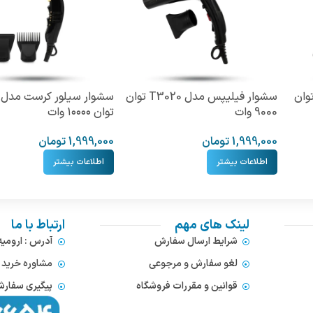
 بوش مدل BH 7676 توان
سشوار فیلیپس مدل T3020 توان
9000 وات
توان ۱۰۰۰۰ وات
1,999,000
تومان
1,999,000
تومان
اطلاعات بیشتر
اطلاعات بیشتر
لینک های مهم
ارتباط با ما
شرایط ارسال سفارش
آدرس : ارومی
لغو سفارش و مرجوعی
مشاوره خرید : 372866654
قوانین و مقررات فروشگاه
پیگیری سفارشات : 752