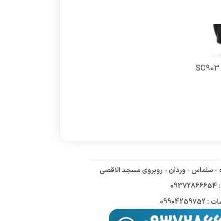
سشوار سیلور کرست مدل SC903
ه - سلماس - وردان - روبروی مسجد الاقصی
09
09904259