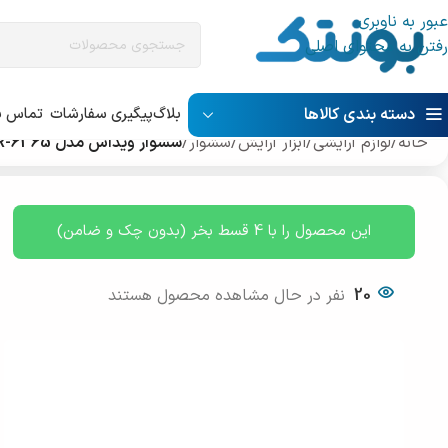
عبور به ناوبری
رفتن به محتوای اصلی
دسته بندی کالاها
بلاگ
پیگیری سفارشات
تماس با
خانه
/
لوازم آرایشی
/
ابزار آرایش
/
سشوار
/
سشوار ویداس مدل VIR-6365
این محصول را با 4 قسط بخر (بدون چک و ضامن)
20
نفر در حال مشاهده محصول هستند